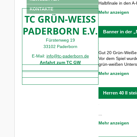
Halbfinale in den A
KONTAKTE
Mehr anzeigen
TC GRÜN-WEISS
PADERBORN E.V.
Banner in der „
Fürstenweg 19
33102 Paderborn
Gut 20 Grün-Weiße
E-Mail:
info@tc-paderborn.de
Vor dem Spiel wurd
Anfahrt zum TC GW
grün-weißen Unters
Mehr anzeigen
Herren 40 II ste
...
Mehr anzeigen