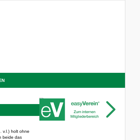
EN
v.l.) holt ohne
n beide das