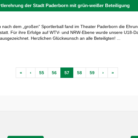
lerehrung der Stadt Paderborn mit grün-weißer Beteiligung
nach dem „großen“ Sportlerball fand im Theater Paderborn die Ehrun
statt. Für ihre Erfolge auf WTV- und NRW-Ebene wurde unsere U18-
usgezeichnet. Herzlichen Glückwunsch an alle Beteiligten! ...
«
‹
55
56
57
58
59
›
»