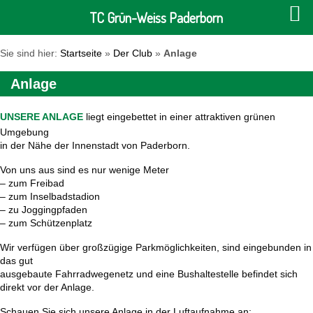
TC Grün-Weiss Paderborn
Sie sind hier:
Startseite
»
Der Club
»
Anlage
Anlage
UNSERE ANLAGE
liegt eingebettet in einer attraktiven grünen
Umgebung
in der Nähe der Innenstadt von Paderborn.
Von uns aus sind es nur wenige Meter
– zum Freibad
– zum Inselbadstadion
– zu Joggingpfaden
– zum Schützenplatz
Wir verfügen über großzügige Parkmöglichkeiten, sind eingebunden in
das gut
ausgebaute Fahrradwegenetz und eine Bushaltestelle befindet sich
direkt vor der Anlage.
Schauen Sie sich unsere Anlage in der Luftaufnahme an: