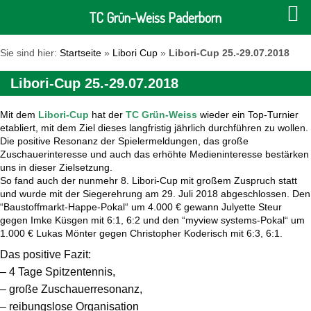
TC Grün-Weiss Paderborn
Sie sind hier:
Startseite
»
Libori Cup
»
Libori-Cup 25.-29.07.2018
Libori-Cup 25.-29.07.2018
Mit dem
Libori-Cup
hat der
TC Grün-Weiss
wieder ein Top-Turnier
etabliert, mit dem Ziel dieses langfristig jährlich durchführen zu wollen.
Die positive Resonanz der Spielermeldungen, das große
Zuschauerinteresse und auch das erhöhte Medieninteresse bestärken
uns in dieser Zielsetzung.
So fand auch der nunmehr 8. Libori-Cup mit großem Zuspruch statt
und wurde mit der Siegerehrung am 29. Juli 2018 abgeschlossen.
Den
“Baustoffmarkt-Happe-Pokal“ um 4.000 € gewann Julyette Steur
gegen Imke Küsgen mit 6:1, 6:2
und den “myview systems-Pokal“ um
1.000 € Lukas Mönter gegen Christopher Koderisch mit 6:3, 6:1.
Das positive Fazit:
– 4 Tage Spitzentennis,
– große Zuschauerresonanz,
– reibungslose Organisation