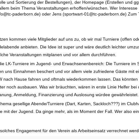
lle und Sortierung der Bestellungen), der Homepage (Erstellen und gg
 allem beim Thema Veranstaltungen erhoffen/wünschen. Wer Interesse h
(info@tc-paderborn.de) oder Jens (sportwart-01@tc-paderborn.de) Zu
tzen kommen viele Mitglieder auf uns zu, ob wir mal Turniere (offen ode
delabende anbieten. Die Idee ist super und wäre deutlich leichter umz
solche Veranstaltungen mitplanen und vor allem durchführen.
r die LK-Turniere im Jugend- und Erwachsenenbereich: Die Turniere i
n uns Einnahmen beschert und vor allem viele zufriedene Gäste mit e
 nach Hause fahren und oftmals wiederkommen lassen. Das könnten 
er noch ausbauen. Was wir bräuchten, wären in erste Linie Helfer bei
Planung, Anmeldung, Finanzierung und Auslosung würdee gewährleistet.
Thema gesellige Abende/Turniere (Dart, Karten, Sackloch???) im Club
 mit der Jugend. Da ginge mehr, als im Moment der Fall. Wer also ein
 solches Engagement für den Verein als Arbeitseinsatz verrechnet werd