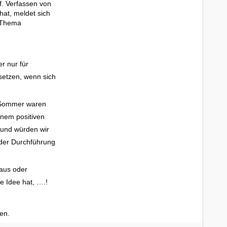
f. Verfassen von
at, meldet sich
m Thema
r nur für
usetzen, wenn sich
m Sommer waren
inem positiven
und würden wir
 der Durchführung
haus oder
e Idee hat, ….!
en.