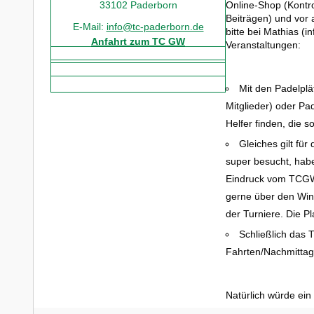
33102 Paderborn
Online-Shop (Kontro
Beiträgen) und vor
E-Mail:
info@tc-paderborn.de
bitte bei Mathias 
Anfahrt zum TC GW
Veranstaltungen:
Mit den Padelplä
Mitglieder) oder Pa
Helfer finden, die 
Gleiches gilt fü
super besucht, habe
Eindruck vom TCGW
gerne über den Wint
der Turniere. Die 
Schließlich das 
Fahrten/Nachmittage
Natürlich würde ein