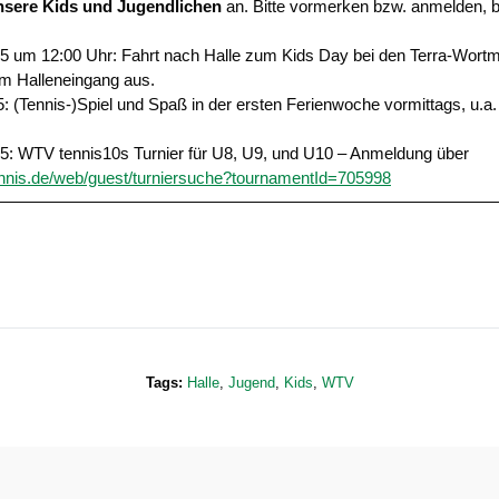
nsere Kids und Jugendlichen
an. Bitte vormerken bzw. anmelden, b
5 um 12:00 Uhr: Fahrt nach Halle zum Kids Day bei den Terra-Wort
 im Halleneingang aus.
5: (Tennis-)Spiel und Spaß in der ersten Ferienwoche vormittags, u.a.
5: WTV tennis10s Turnier für U8, U9, und U10 – Anmeldung über
.tennis.de/web/guest/turniersuche?tournamentId=705998
Tags:
Halle
,
Jugend
,
Kids
,
WTV