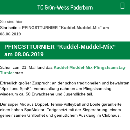
TC Grün-Weiss Paderborn
Sie sind hier:
Startseite
»
PFINGSTTURNIER “Kuddel-Muddel-Mix“ am
08.06.2019
PFINGSTTURNIER “Kuddel-Muddel-Mix“
am 08.06.2019
Schon zum 2
1
. Mal fand das
Kuddel
-Muddel-Mix-Pfingstsamstag-
Turnier
statt.
Erfreulich großer Zuspruch: an der
schon traditionelle
n
und bewährte
n
“Spiel und Spaß“- Veranstaltung
nahmen am Pfingstsamstag
wiederum
ca.
50
Erwachsene und Jugendliche
teil
.
Der super Mix aus Doppel
, Tennis-Volleyball
und
Boule
garantierte
einen ho
hen Spaßfaktor. Fortgesetzt mit
der
Siegerehrung
,
einem
gemeinsamen
Grillbuffet
und gemütlichem
Ausklang
im Clubha
us.