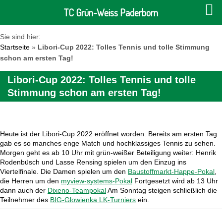
TC Grün-Weiss Paderborn
Sie sind hier:
Startseite
»
Libori-Cup 2022: Tolles Tennis und tolle Stimmung
schon am ersten Tag!
Libori-Cup 2022: Tolles Tennis und tolle
Stimmung schon am ersten Tag!
Heute ist der Libori-Cup 2022 eröffnet worden. Bereits am ersten Tag
gab es so manches enge Match und hochklassiges Tennis zu sehen.
Morgen geht es ab 10 Uhr mit grün-weißer Beteiligung weiter: Henrik
Rodenbüsch und Lasse Rensing spielen um den Einzug ins
Viertelfinale. Die Damen spielen um den
Baustoffmarkt-Happe-Pokal
,
die Herren um den
myview-systems-Pokal
Fortgesetzt wird ab 13 Uhr
dann auch der
Dixeno-Teampokal
Am Sonntag steigen schließlich die
Teilnehmer des
BIG-Glowienka LK-Turniers
ein.