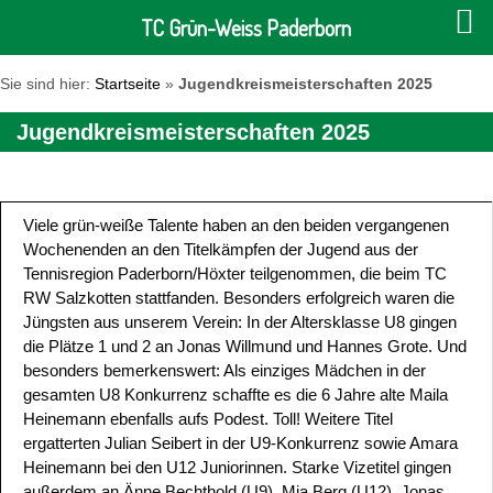
TC Grün-Weiss Paderborn
Sie sind hier:
Startseite
»
Jugendkreismeisterschaften 2025
Jugendkreismeisterschaften 2025
Viele grün-weiße Talente haben an den beiden vergangenen
Wochenenden an den Titelkämpfen der Jugend aus der
Tennisregion Paderborn/Höxter teilgenommen, die beim TC
RW Salzkotten stattfanden. Besonders erfolgreich waren die
Jüngsten aus unserem Verein: In der Altersklasse U8 gingen
die Plätze 1 und 2 an Jonas Willmund und Hannes Grote. Und
besonders bemerkenswert: Als einziges Mädchen in der
gesamten U8 Konkurrenz schaffte es die 6 Jahre alte Maila
Heinemann ebenfalls aufs Podest. Toll! Weitere Titel
ergatterten Julian Seibert in der U9-Konkurrenz sowie Amara
Heinemann bei den U12 Juniorinnen. Starke Vizetitel gingen
außerdem an Änne Bechthold (U9), Mia Berg (U12), Jonas