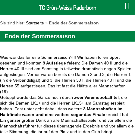
TC Grün-Weiss Paderborn
Sie sind hier:
Startseite
»
Ende der Sommersaison
Ende der Sommersaison
Was war das für eine Sommersaison?!!! Wir haben tollen Sport
gesehen und konnten
9 Aufstiege feiern
: Die Damen 40 II und die
Herren 40 III sind am Samstag in teilweise dramatisch engen Spielen
aufgestiegen. Vorher waren bereits die Damen 2 und 3, die Herren 1
(in die Verbandsliga!) und 3, die Herren 30 I, die Herren 40 II und die
Herren 55 aufgestiegen. Das ist fast die Hälfte aller Mannschaften
(19).
Getoppt wurde das Ganze noch durch
zwei Vereinspokaltitel
, die
sich die Damen LK1+ und die Herren LK15+ am Samstag erspielt
haben. Fast unter geht dabei, dass weitere
3 Mannschaften im
Halbfinale waren und eine weitere sogar das Finale
erreicht hat.
Ein ganzer großer Dank an alle Mannschaftsspieler und vor allem die
Mannschaftsführer für dieses überragende Ergebnis und vor allem die
tolle Stimmung, die ihr auf den Platz und in den Club bringt.