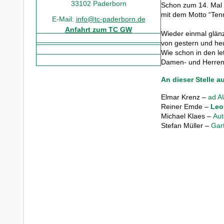
33102 Paderborn
Sc
hon zum 1
4
. Mal
mit dem Motto “Ten
E-Mail:
info@tc-paderborn.de
Anfahrt zum TC GW
Wieder einmal
glän
von gestern und he
Wie schon in den le
Damen- und Herren
An dieser Stelle 
Elmar Krenz –
ad 
Reiner Emde –
Leo
Michael Klaes –
Aut
Stefan Müller –
Gar