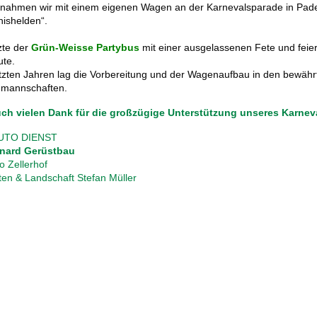
nahmen wir mit einem eigenen Wagen an
der Karnevalsparade
in Pad
nishelden“.
zte der
Grün-
Weisse Partybus
mit einer
ausgelassenen Fete
und feier
ute.
tzten Jahre
n
lag
die Vorbereitung und der Wagenaufbau in den
bewähr
mannschaften.
auch vielen Dank für die großzügige Unterstützung unseres Karne
AUTO DIENST
nard Gerüstbau
o Zellerhof
ten & Landschaft Stefan Müller