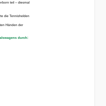
erborn
tei
l
– d
iesmal
te die Tennishelden
ten
Händen der
valswagens durch: