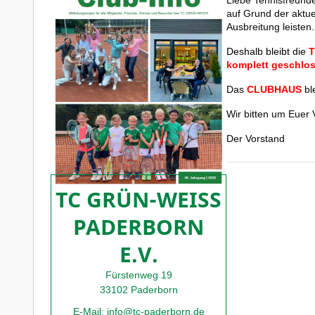
Liebe Tennisfreund
auf Grund der aktu
Ausbreitung leisten.
Deshalb bleibt die
T
komplett geschlo
Das
CLUBHAUS
bl
Wir bitten um Euer 
Der Vorstand
TC GRÜN-WEISS
PADERBORN
E.V.
Fürstenweg 19
33102 Paderborn
E-Mail:
info@tc-paderborn.de