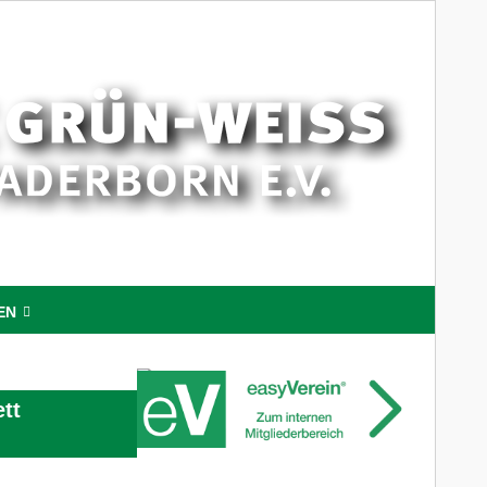
EN
tt