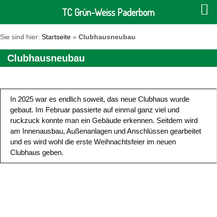
TC Grün-Weiss Paderborn
Sie sind hier:
Startseite
»
Clubhausneubau
Clubhausneubau
In 2025 war es endlich soweit, das neue Clubhaus wurde
gebaut. Im Februar passierte auf einmal ganz viel und
ruckzuck konnte man ein Gebäude erkennen. Seitdem wird
am Innenausbau, Außenanlagen und Anschlüssen gearbeitet
und es wird wohl die erste Weihnachtsfeier im neuen
Clubhaus geben.