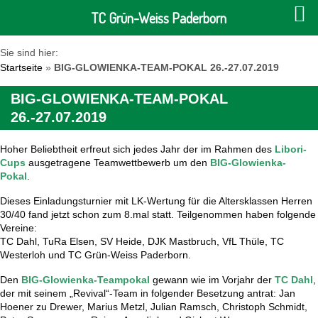
TC Grün-Weiss Paderborn
Sie sind hier:
Startseite
»
BIG-GLOWIENKA-TEAM-POKAL 26.-27.07.2019
BIG-GLOWIENKA-TEAM-POKAL
26.-27.07.2019
Hoher Beliebtheit erfreut sich jedes Jahr der im Rahmen des
Libori
-
Cups
ausgetragene Teamwettbewerb um den
BIG-
Glowienka
-
Pokal
.
Dieses Einladungsturnier mit LK-Wertung für die Altersklassen Herren
30/40 fand jetzt schon zum 8.mal statt. Teilgenommen haben folgende
Vereine:
TC Dahl,
TuRa
Elsen, SV Heide, DJK Mastbruch, VfL
T
hüle
, TC
Westerloh
und TC Grün-Weiss Paderborn.
Den
BIG-
Glowienka
-Teampokal
gewann
wie im Vorjahr d
er
TC Dahl
,
der mit seinem „Revival“-Team in folgender Besetzung antrat: Jan
Hoener
zu
Drewer
, Marius
Metzl
, Julian Ramsch, Christop
h
Schmidt,