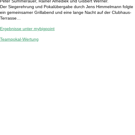
Peter
Summerauer
, Rainer
Amediek
und Gisbert Werner
.
Der Siegerehrung und Pokalübergabe durch Jens Himmelmann folgte
ein gemeinsamer Grillabend und eine lange Nacht
auf der Clubhaus-
Terrasse…
Ergebnisse unter mybigpoint
Teampokal-Wertung