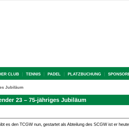
DER CLUB
TENNIS
PADEL
PLATZBUCHUNG
SPONSOR
ges Jubiläum
nder 23 – 75-jähriges Jubiläum
gibt es den TCGW nun, gestartet als Abteilung des SCGW ist er heute